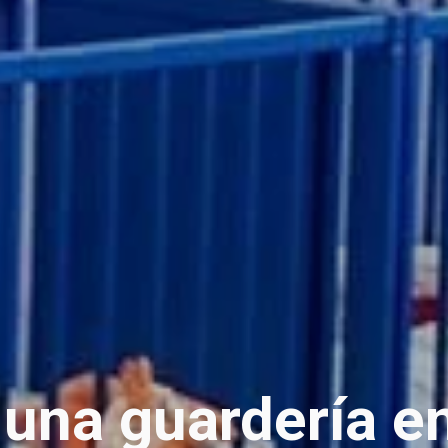
 una guardería
en