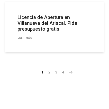
Licencia de Apertura en
Villanueva del Ariscal. Pide
presupuesto gratis
LEER MÁS
1
2
3
4