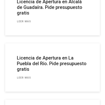
Licencia de Apertura en Alcalá
de Guadaíra. Pide presupuesto
gratis
LEER MÁS
Licencia de Apertura en La
Puebla del Río. Pide presupuesto
gratis
LEER MÁS