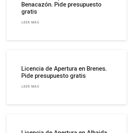
Benacazón. Pide presupuesto
gratis
LEER MÁS
Licencia de Apertura en Brenes.
Pide presupuesto gratis
LEER MÁS
Licencia de Apertura en Albaida