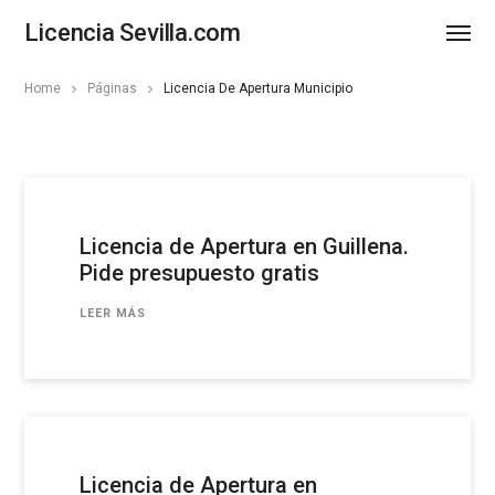
Licencia Sevilla.com
Home
Páginas
Licencia De Apertura Municipio
Licencia de Apertura en Guillena.
Pide presupuesto gratis
LEER MÁS
Licencia de Apertura en