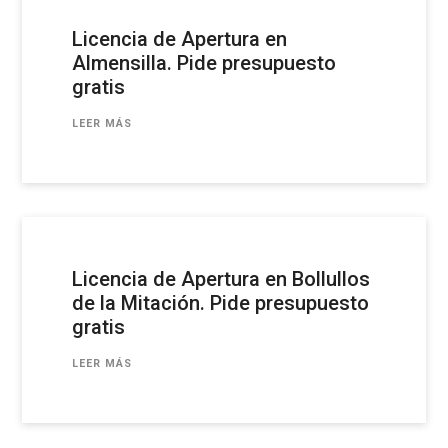
Licencia de Apertura en
Almensilla. Pide presupuesto
gratis
LEER MÁS
Licencia de Apertura en Bollullos
de la Mitación. Pide presupuesto
gratis
LEER MÁS